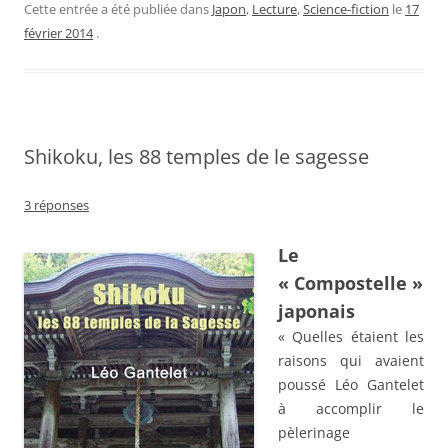
Cette entrée a été publiée dans
Japon
,
Lecture
,
Science-fiction
le
17
février 2014
.
Shikoku, les 88 temples de le sagesse
3 réponses
Le
« Compostelle »
japonais
« Quelles étaient les
raisons qui avaient
poussé Léo Gantelet
à accomplir le
pèlerinage