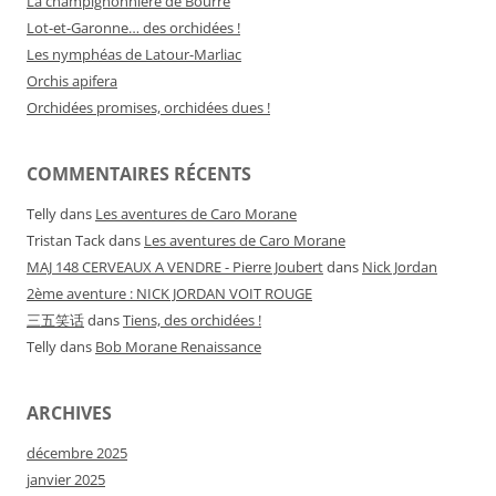
La champignonnière de Bourré
Lot-et-Garonne… des orchidées !
Les nymphéas de Latour-Marliac
Orchis apifera
Orchidées promises, orchidées dues !
COMMENTAIRES RÉCENTS
Telly
dans
Les aventures de Caro Morane
Tristan Tack
dans
Les aventures de Caro Morane
MAJ 148 CERVEAUX A VENDRE - Pierre Joubert
dans
Nick Jordan
2ème aventure : NICK JORDAN VOIT ROUGE
三五笑话
dans
Tiens, des orchidées !
Telly
dans
Bob Morane Renaissance
ARCHIVES
décembre 2025
janvier 2025