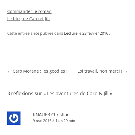
Commander le roman
Le blog de Caro et Jill
Cette entrée a été publiée dans
Lecture
le
23 février 2016
.
Navigation
←
Caro Morane : les goodies !
Loi travail, non merci !
→
des
articles
3 réflexions sur «
Les aventures de Caro & Jill
»
KNAUER Christian
9 mai 2016 à 14 h 29 min