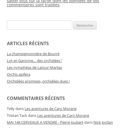
savoir plus sur la façon dont les données de vos
commentaires sont traitées
.
Rechercher :
ARTICLES RÉCENTS
La champignonnière de Bourré
Lot-et-Garonne… des orchidées !
Les nymphéas de Latour-Marliac
Orchis apifera
Orchidées promises, orchidées dues !
COMMENTAIRES RÉCENTS
Telly
dans
Les aventures de Caro Morane
Tristan Tack
dans
Les aventures de Caro Morane
MAJ 148 CERVEAUX A VENDRE - Pierre Joubert
dans
Nick Jordan