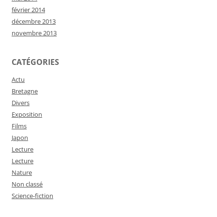
février 2014
décembre 2013
novembre 2013
CATÉGORIES
Actu
Bretagne
Divers
Exposition
Films
Japon
Lecture
Lecture
Nature
Non classé
Science-fiction