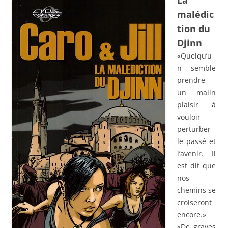
La
malédic
tion du
Djinn
«Quelqu’u
n semble
prendre
un malin
plaisir à
vouloir
perturber
le passé et
l’avenir. Il
est dit que
nos
chemins se
croiseront
encore.»
«De graves