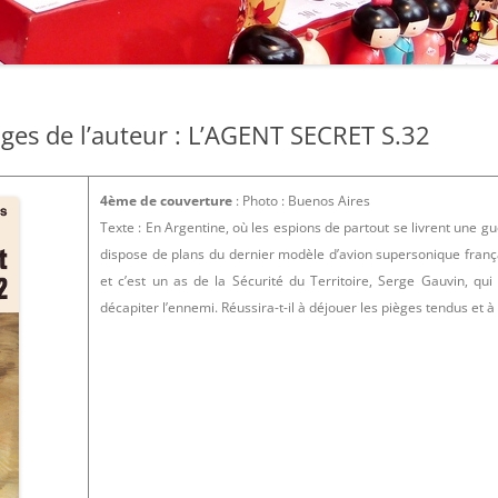
: LES COLLECTIONS
: LES ÉDITIONS
: LES AVENTURES
ges de l’auteur : L’AGENT SECRET S.32
: LES ÉDITIONS
4ème de couverture
: Photo : Buenos Aires
Texte : En Argentine, où les espions de partout se livrent une g
: LES AUTRES
dispose de plans du dernier modèle d’avion supersonique frança
 L’AUTEUR
et c’est un as de la Sécurité du Territoire, Serge Gauvin, qui
décapiter l’ennemi. Réussira-t-il à déjouer les pièges tendus et à
 LES LIENS
 : À PROPOS…