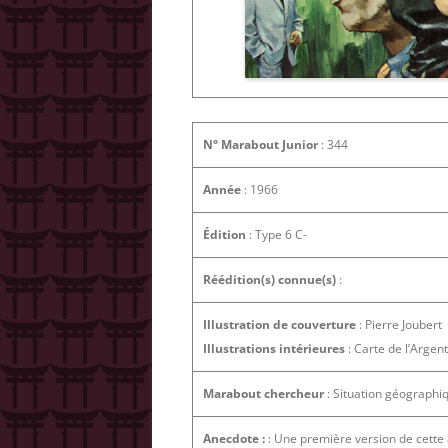
N° Marabout Junior
: 344
Année
: 1966
Édition
: Type 6 C-
Réédition(s) connue(s)
:
Illustration de couverture
: Pierre Joubert
Illustrations intérieures
: Carte de l’Argen
Marabout chercheur
: Situation géographiq
Anecdote :
: Une première version de cette 