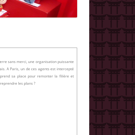
uerre sans merci, une organisation puissante
is. A Paris, un de ces agents est intercepté
 prend sa place pour remonter la filière et
 reprendre les plans ?