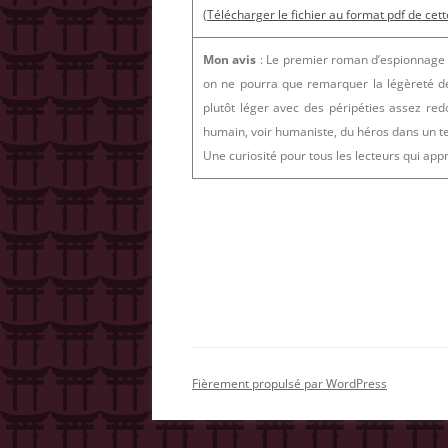
(Télécharger le fichier au format pdf de cett
Mon avis
: Le premier roman d’espionnage éc
on ne pourra que remarquer la légèreté de 
plutôt léger avec des péripéties assez re
humain, voir humaniste, du héros dans un te
Une curiosité pour tous les lecteurs qui app
Fièrement propulsé par WordPress