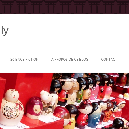
ly
SCIENCE-FICTION
A PROPOS DE CE BLOG
CONTACT
 LA SÉRIE
: LE HÉROS
: L’AUTEUR
: LES
RS
: LES ÉDITEURS