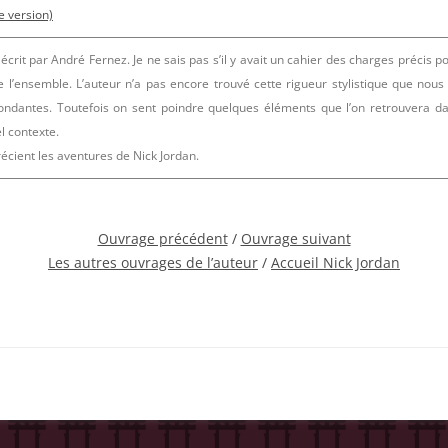
e version)
rit par André Fernez. Je ne sais pas s’il y avait un cahier des charges précis po
l’ensemble. L’auteur n’a pas encore trouvé cette rigueur stylistique que nous
dondantes. Toutefois on sent poindre quelques éléments que l’on retrouvera d
l contexte.
récient les aventures de Nick Jordan.
Ouvrage précédent
/
Ouvrage suivant
Les autres ouvrages de l’auteur
/
Accueil Nick Jordan