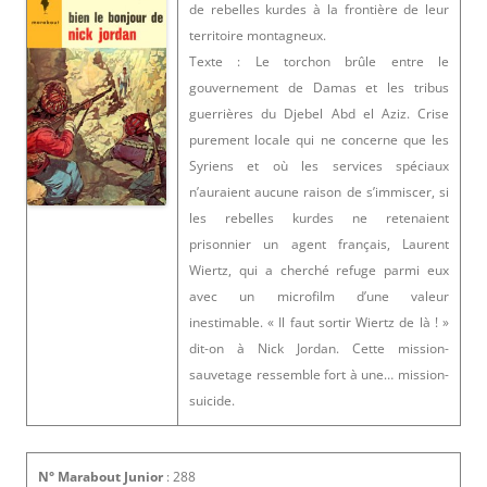
de rebelles kurdes à la frontière de leur
territoire montagneux.
Texte : Le torchon brûle entre le
gouvernement de Damas et les tribus
guerrières du Djebel Abd el Aziz. Crise
purement locale qui ne concerne que les
Syriens et où les services spéciaux
n’auraient aucune raison de s’immiscer, si
les rebelles kurdes ne retenaient
prisonnier un agent français, Laurent
Wiertz, qui a cherché refuge parmi eux
avec un microfilm d’une valeur
inestimable. « Il faut sortir Wiertz de là ! »
dit-on à Nick Jordan. Cette mission-
sauvetage ressemble fort à une… mission-
suicide.
N° Marabout Junior
: 288