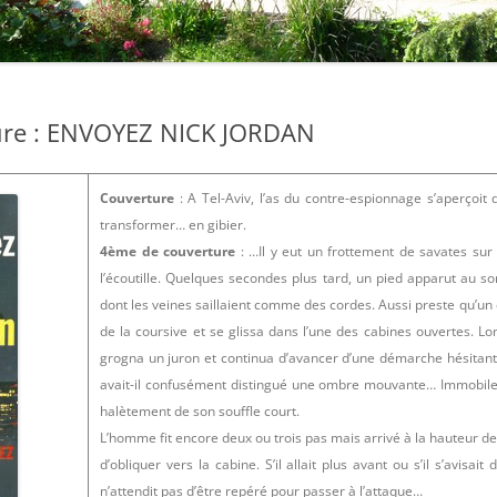
: LES COLLECTIONS
: LES ÉDITIONS
ure : ENVOYEZ NICK JORDAN
: LES AVENTURES
: LES ÉDITIONS
Couverture
: A Tel-Aviv, l’as du contre-espionnage s’aperçoit
transformer… en gibier.
: LES AUTRES
4ème de couverture
: …Il y eut un frottement de savates sur 
 L’AUTEUR
l’écoutille. Quelques secondes plus tard, un pied apparut au 
dont les veines saillaient comme des cordes. Aussi preste qu’un c
 LES LIENS
de la coursive et se glissa dans l’une des cabines ouvertes. Lorsq
grogna un juron et continua d’avancer d’une démarche hésitante. 
 : À PROPOS…
avait-il confusément distingué une ombre mouvante… Immobile 
halètement de son souffle court.
L’homme fit encore deux ou trois pas mais arrivé à la hauteur de la
d’obliquer vers la cabine. S’il allait plus avant ou s’il s’avisait
n’attendit pas d’être repéré pour passer à l’attaque…