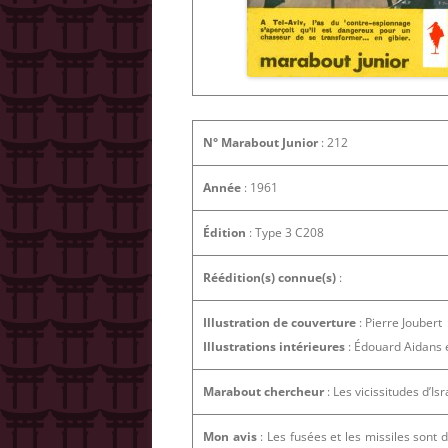
N° Marabout Junior
: 212
Année
: 1961
Édition
: Type 3 C208
Réédition(s) connue(s)
:
Illustration de couverture
: Pierre Joubert
Illustrations intérieures
: Édouard Aidans e
Marabout chercheur
: Les vicissitudes d’Isr
Mon avis
: Les fusées et les missiles sont