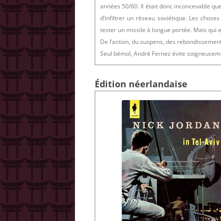
années 50/60. Il était donc inconcevable qu
d’infiltrer un réseau soviétique. Les chose
tester un missile à longue portée. Mais qui e
De l’action, du suspens, des rebondissements
Seul bémol, André Fernez évite soigneusemen
Édition néerlandaise