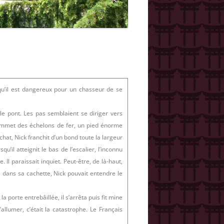
 qu’il est dangereux pour un chasseur de se
le pont. Les pas semblaient se diriger vers
sommet des échelons de fer, un pied énorme
hat, Nick franchit d’un bond toute la largeur
u’il atteignit le bas de l’escalier, l’inconnu
Il paraissait inquiet. Peut-être, de là-haut,
dans sa cachette, Nick pouvait entendre le
 porte entrebâillée, il s’arrêta puis fit mine
 d’allumer, c’était la catastrophe. Le Français