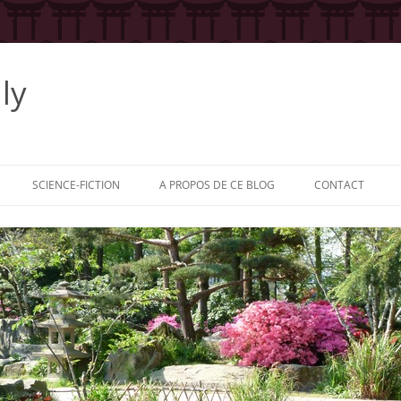
ly
SCIENCE-FICTION
A PROPOS DE CE BLOG
CONTACT
 LA SÉRIE
: LE HÉROS
: L’AUTEUR
: LES
RS
: LES ÉDITEURS