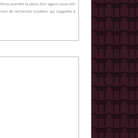
 héros prendre la place d’un agent russe afin
entre de recherche israélien qui s’apprête à