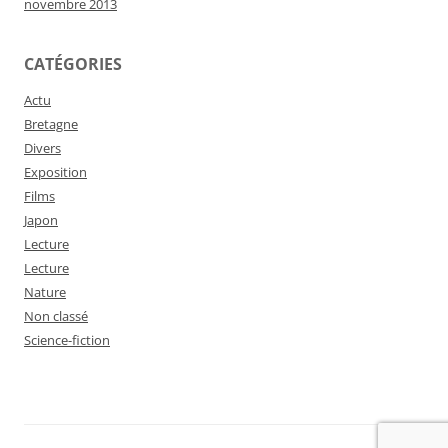
novembre 2013
CATÉGORIES
Actu
Bretagne
Divers
Exposition
Films
Japon
Lecture
Lecture
Nature
Non classé
Science-fiction