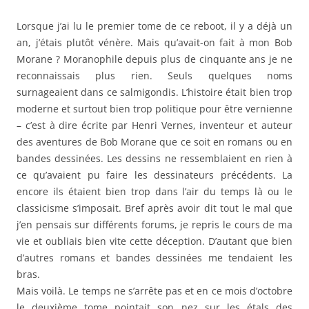
Lorsque j’ai lu le premier tome de ce reboot, il y a déjà un
an, j’étais plutôt vénère. Mais qu’avait-on fait à mon Bob
Morane ? Moranophile depuis plus de cinquante ans je ne
reconnaissais plus rien. Seuls quelques noms
surnageaient dans ce salmigondis. L’histoire était bien trop
moderne et surtout bien trop politique pour être vernienne
– c’est à dire écrite par Henri Vernes, inventeur et auteur
des aventures de Bob Morane que ce soit en romans ou en
bandes dessinées. Les dessins ne ressemblaient en rien à
ce qu’avaient pu faire les dessinateurs précédents. La
encore ils étaient bien trop dans l’air du temps là ou le
classicisme s’imposait. Bref après avoir dit tout le mal que
j’en pensais sur différents forums, je repris le cours de ma
vie et oubliais bien vite cette déception. D’autant que bien
d’autres romans et bandes dessinées me tendaient les
bras.
Mais voilà. Le temps ne s’arrête pas et en ce mois d’octobre
le deuxième tome pointait son nez sur les étals des