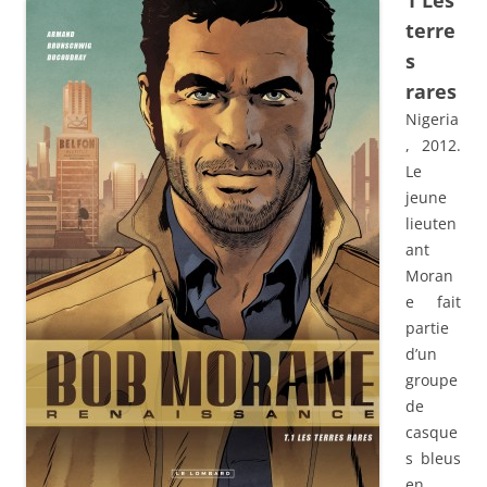
1 Les
terre
s
rares
Nigeria
, 2012.
Le
jeune
lieuten
ant
Moran
e fait
partie
d’un
groupe
de
casque
s bleus
en