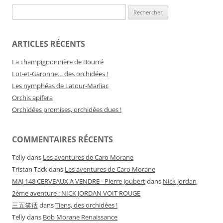
Rechercher :
ARTICLES RÉCENTS
La champignonnière de Bourré
Lot-et-Garonne… des orchidées !
Les nymphéas de Latour-Marliac
Orchis apifera
Orchidées promises, orchidées dues !
COMMENTAIRES RÉCENTS
Telly
dans
Les aventures de Caro Morane
Tristan Tack
dans
Les aventures de Caro Morane
MAJ 148 CERVEAUX A VENDRE - Pierre Joubert
dans
Nick Jordan
2ème aventure : NICK JORDAN VOIT ROUGE
三五笑话
dans
Tiens, des orchidées !
Telly
dans
Bob Morane Renaissance