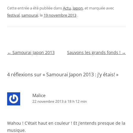
Cette entrée a été publiée dans
Actu
,
Japon
, et marquée avec
festival
,
samouraï
, le
19 novembre 2013
.
Navigation
←
Samourai Japon 2013
Sauvons les grands fonds !
→
des
articles
4 réflexions sur «
Samourai Japon 2013 : j’y étais!
»
Malice
22 novembre 2013 à 18 h 12 min
Wahou ! C’était haut en couleur ! Et j’entends presque de la
musique.