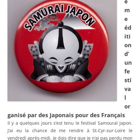
è
m
e
éd
iti
on
d’
un
fe
sti
va
l
or
ganisé par des Japonais pour des Français
Il y a quelques jours s’est tenu le festival Samouraï Japon.
J’ai eu la chance de me rendre à St-Cyr-sur-Loire le
vendredi après-midi. Je dois dire que je n’ai pas perdu mon