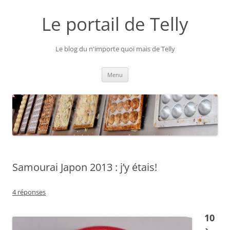
Aller
au
Le portail de Telly
contenu
Le blog du n'importe quoi mais de Telly
Menu
Samourai Japon 2013 : j’y étais!
4 réponses
10