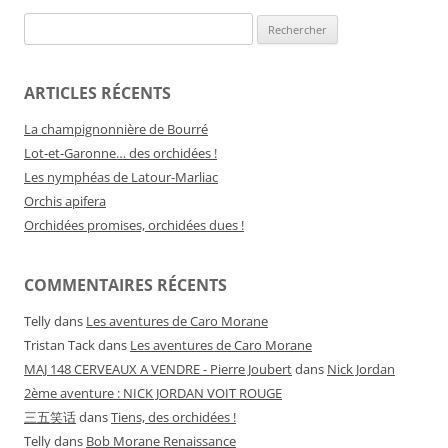
Rechercher :
ARTICLES RÉCENTS
La champignonnière de Bourré
Lot-et-Garonne… des orchidées !
Les nymphéas de Latour-Marliac
Orchis apifera
Orchidées promises, orchidées dues !
COMMENTAIRES RÉCENTS
Telly
dans
Les aventures de Caro Morane
Tristan Tack
dans
Les aventures de Caro Morane
MAJ 148 CERVEAUX A VENDRE - Pierre Joubert
dans
Nick Jordan
2ème aventure : NICK JORDAN VOIT ROUGE
三五笑话
dans
Tiens, des orchidées !
Telly
dans
Bob Morane Renaissance