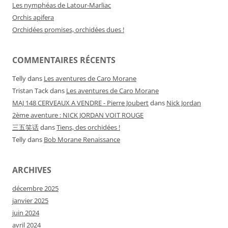
Les nymphéas de Latour-Marliac
Orchis apifera
Orchidées promises, orchidées dues !
COMMENTAIRES RÉCENTS
Telly
dans
Les aventures de Caro Morane
Tristan Tack
dans
Les aventures de Caro Morane
MAJ 148 CERVEAUX A VENDRE - Pierre Joubert
dans
Nick Jordan
2ème aventure : NICK JORDAN VOIT ROUGE
三五笑话
dans
Tiens, des orchidées !
Telly
dans
Bob Morane Renaissance
ARCHIVES
décembre 2025
janvier 2025
juin 2024
avril 2024