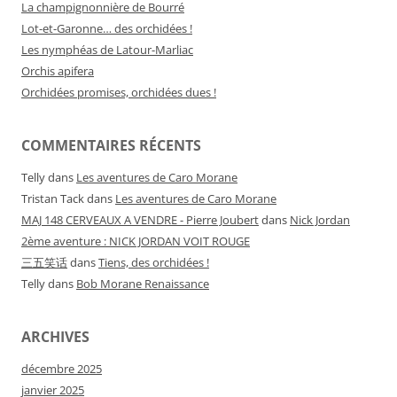
La champignonnière de Bourré
Lot-et-Garonne… des orchidées !
Les nymphéas de Latour-Marliac
Orchis apifera
Orchidées promises, orchidées dues !
COMMENTAIRES RÉCENTS
Telly
dans
Les aventures de Caro Morane
Tristan Tack
dans
Les aventures de Caro Morane
MAJ 148 CERVEAUX A VENDRE - Pierre Joubert
dans
Nick Jordan
2ème aventure : NICK JORDAN VOIT ROUGE
三五笑话
dans
Tiens, des orchidées !
Telly
dans
Bob Morane Renaissance
ARCHIVES
décembre 2025
janvier 2025