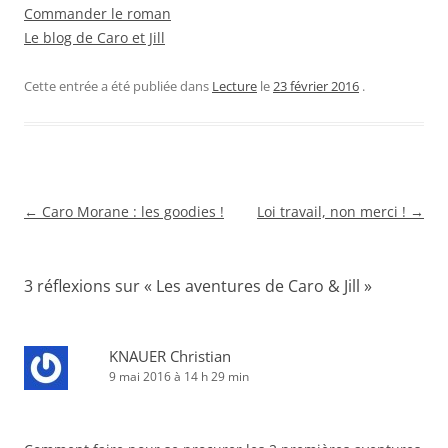
Commander le roman
Le blog de Caro et Jill
Cette entrée a été publiée dans
Lecture
le
23 février 2016
.
Navigation
←
Caro Morane : les goodies !
Loi travail, non merci !
→
des
articles
3 réflexions sur «
Les aventures de Caro & Jill
»
KNAUER Christian
9 mai 2016 à 14 h 29 min