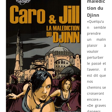
malédic
tion du
Djinn
«Quelqu’u
n semble
prendre
un malin
plaisir à
vouloir
perturber
le passé et
l’avenir. Il
est dit que
nos
chemins se
croiseront
encore.»
«De graves
dangers