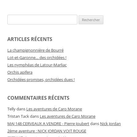
Rechercher :
ARTICLES RÉCENTS
La champignonnière de Bourré
Lot-et-Garonne… des orchidées !
Les nymphéas de Latour-Marliac
Orchis apifera
Orchidées promises, orchidées dues !
COMMENTAIRES RÉCENTS
Telly
dans
Les aventures de Caro Morane
Tristan Tack
dans
Les aventures de Caro Morane
MAJ 148 CERVEAUX A VENDRE - Pierre Joubert
dans
Nick Jordan
2ème aventure : NICK JORDAN VOIT ROUGE