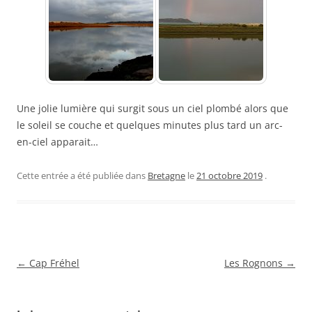
Une jolie lumière qui surgit sous un ciel plombé alors que
le soleil se couche et quelques minutes plus tard un arc-
en-ciel apparait…
Cette entrée a été publiée dans
Bretagne
le
21 octobre 2019
.
Navigation
←
Cap Fréhel
Les Rognons
→
des
articles