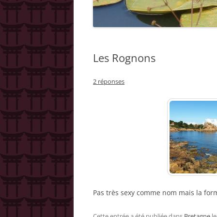
NICK JORDAN 
NICK JORDAN 
Les Rognons
NICK JORDAN 
NICK JORDAN 
2 réponses
ÉTRANGÈRES
NICK JORDAN 
OUVRAGES DE
NICK JORDAN :
NICK JORDAN
Pas très sexy comme nom mais la form
Cette entrée a été publiée dans
Bretagne
l