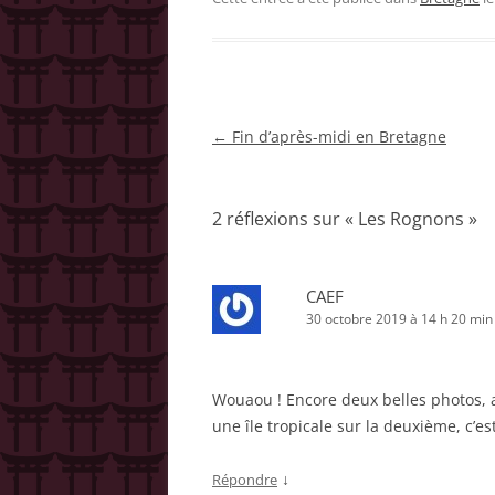
Navigation
←
Fin d’après-midi en Bretagne
des
articles
2 réflexions sur «
Les Rognons
»
CAEF
30 octobre 2019 à 14 h 20 min
Wouaou ! Encore deux belles photos, 
une île tropicale sur la deuxième, c’est
↓
Répondre