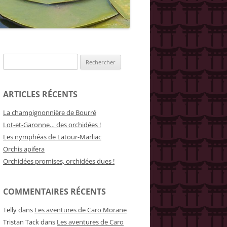
Rechercher :
ARTICLES RÉCENTS
La champignonnière de Bourré
Lot-et-Garonne… des orchidées !
Les nymphéas de Latour-Marliac
Orchis apifera
Orchidées promises, orchidées dues !
COMMENTAIRES RÉCENTS
Telly
dans
Les aventures de Caro Morane
Tristan Tack
dans
Les aventures de Caro