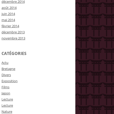
décembre 2014
août 2014
juin 2014
mai 2014
février 2014
décembre 2013
novembre 2013
CATÉGORIES
Actu
Bretagne
Divers
Exposition
Films
Japon
Lecture
Lecture
Nature