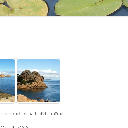
: LES COLLECTIONS
: LES ÉDITIONS
: LES AVENTURES
: LES ÉDITIONS
: LES AUTRES
 L’AUTEUR
 LES LIENS
 : À PROPOS…
e des rochers parle d’elle-même.
e
22 octobre 2019
.