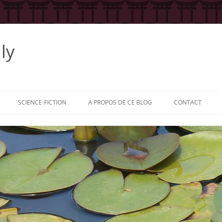
ly
SCIENCE-FICTION
A PROPOS DE CE BLOG
CONTACT
 LA SÉRIE
: LE HÉROS
: L’AUTEUR
: LES
RS
: LES ÉDITEURS