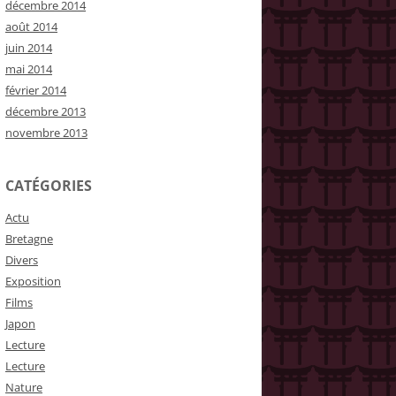
décembre 2014
août 2014
juin 2014
mai 2014
février 2014
décembre 2013
novembre 2013
CATÉGORIES
Actu
Bretagne
Divers
Exposition
Films
Japon
Lecture
Lecture
Nature