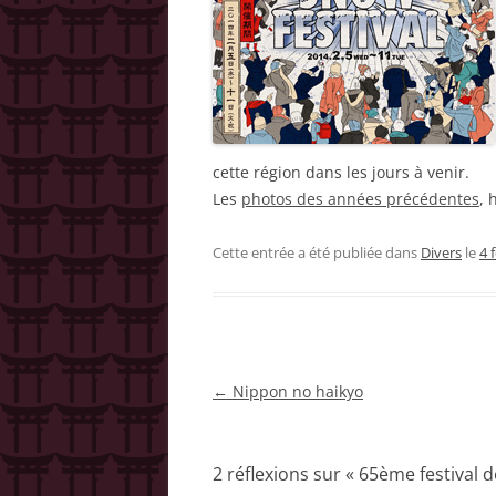
cette région dans les jours à venir.
Les
photos des années précédentes
, 
Cette entrée a été publiée dans
Divers
le
4 
Navigation
←
Nippon no haikyo
des
articles
2 réflexions sur «
65ème festival d