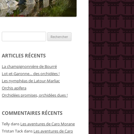
Rechercher :
ARTICLES RÉCENTS
La champignonnière de Bourré
Lot-et-Garonne… des orchidées !
Les nymphéas de Latour-Marliac
Orchis apifera
Orchidées promises, orchidées dues !
COMMENTAIRES RÉCENTS
Telly
dans
Les aventures de Caro Morane
Tristan Tack
dans
Les aventures de Caro