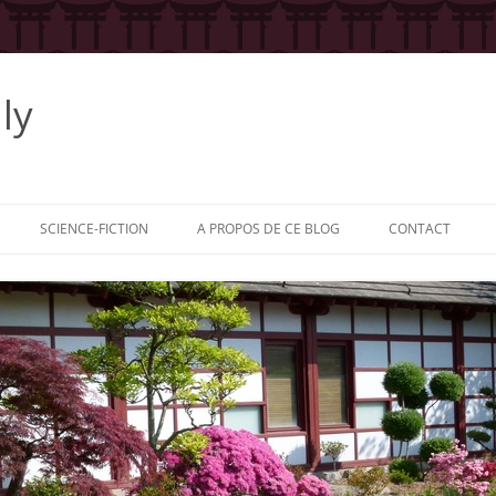
ly
SCIENCE-FICTION
A PROPOS DE CE BLOG
CONTACT
 LA SÉRIE
: LE HÉROS
: L’AUTEUR
: LES
RS
: LES ÉDITEURS