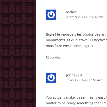
Malice
4 février 2014 à 18 h 32 min
Bigre ! Je regardais les photos des an
monuments. Et quel travail ! Effectivem
nous faire envie comme ça ,:)
↓
Répondre
Johne978
15 août 2014 à 21 h 58 min
You actually make it seem really easy 
matter to be really something that I f