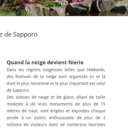
: LES COLLECTIONS
: LES ÉDITIONS
ge de Sapporo
: LES AVENTURES
: LES ÉDITIONS
Quand la neige devient féerie
: LES AUTRES
 L’AUTEUR
Dans les régions neigeuses telles que Hokkaido,
des festivals de la neige sont organisés ici et là
 LES LIENS
dont le plus renommé et le plus important est celui
de Sapporo.
 : À PROPOS…
Des statues de neige et de glace, allant de taille
modeste à de vrais monuments de plus de 15
mètres de haut, sont érigées et exposées chaque
année à un public enthousiaste de plus de 2
millions de visiteurs dont de nombreux touristes