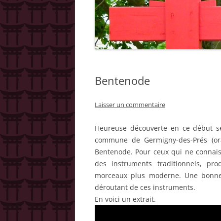
NICK JORDAN 
NICK JORDAN 
NICK JORDAN 
NICK JORDAN 
Bentenode
ÉTRANGÈRES
Laisser un commentaire
NICK JORDAN 
OUVRAGES DE
Heureuse découverte en ce début se
commune de Germigny-des-Prés (orat
NICK JORDAN :
Bentenode. Pour ceux qui ne connaiss
NICK JORDAN
des instruments traditionnels, pr
morceaux plus moderne. Une bonne 
déroutant de ces instruments.
En voici un extrait.