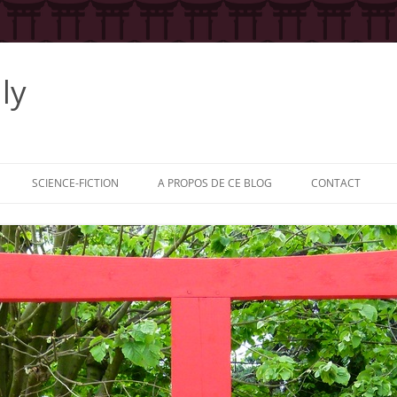
ly
SCIENCE-FICTION
A PROPOS DE CE BLOG
CONTACT
 LA SÉRIE
: LE HÉROS
: L’AUTEUR
: LES
RS
: LES ÉDITEURS