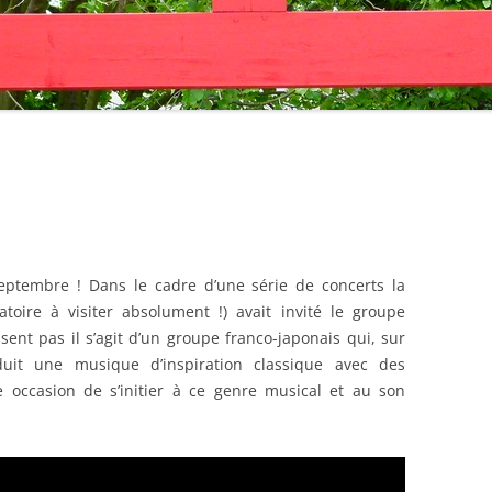
: LES COLLECTIONS
: LES ÉDITIONS
: LES AVENTURES
: LES ÉDITIONS
: LES AUTRES
 L’AUTEUR
ptembre ! Dans le cadre d’une série de concerts la
oire à visiter absolument !) avait invité le groupe
 LES LIENS
ent pas il s’agit d’un groupe franco-japonais qui, sur
 : À PROPOS…
oduit une musique d’inspiration classique avec des
occasion de s’initier à ce genre musical et au son