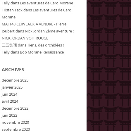
Telly
dans
Les aventures de Caro Morane
Tristan Tack
dans
Les aventures de Caro
Morane
MAJ 148 CERVEAUX A VENDRE - Pierre
Joubert
dans
Nick Jordan 2ème aventure :
NICK JORDAN VOIT ROUGE
三五笑话
dans
Tiens, des orchidées !
Telly
dans
Bob Morane Renaissance
ARCHIVES
décembre 2025
janvier 2025
juin 2024
avril 2024
décembre 2022
juin 2022
novembre 2020
septembre 2020